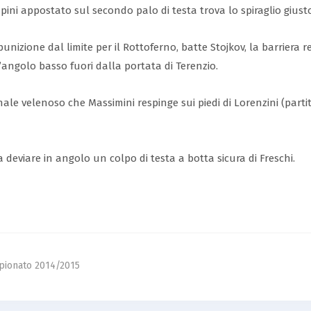
mpini appostato sul secondo palo di testa trova lo spiraglio giust
’ punizione dal limite per il Rottoferno, batte Stojkov, la barrier
l’angolo basso fuori dalla portata di Terenzio.
nale velenoso che Massimini respinge sui piedi di Lorenzini (parti
 deviare in angolo un colpo di testa a botta sicura di Freschi.
ionato 2014/2015