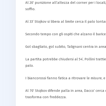
Al 20’ punizione all’altezza del corner per i loca
soffio.
Al 33’ Stojkov si libera al limite cerca il palo l
Secondo tempo con gli ospiti che alzano il baricent
Gol sbagliato, gol subito, Talignani centra in are
La partita potrebbe chiudersi al 54’, Pollini tratt
palo.
I biancorossi fanno fatica a ritrovare le misure, e 
Al 70’ Stojkov difende palla in area, Dacco’ cerc
trasforma con freddezza.