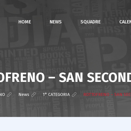
HOME
NEWS
SQUADRE
CALE
OFRENO – SAN SECOND
NO
>
News
>
1° CATEGORIA
>
ROTTOFRENO – SAN SEC