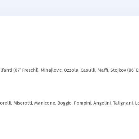
anti (67’ Freschi), Mihajlovic, Ozzola, Casulli, Maffi, Stojkov (86’ E
relli, Miserotti, Manicone, Boggio, Pompini, Angelini, Talignani, Lo