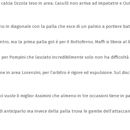
li, calcia Ozzola teso in area, Casulli non arriva ad impatatre e C
ontano in diagonale con la palla che esce di un palmo a portiere ba
ro, ma la prima palla gol è per il Rottoferno, Maffi si libera al l
a per Pompini che lasciato incredibilmente solo non ha difficoltà 
iene in area Lorenzini, per l’arbitro è rigore ed espulsione. Sul di
ci vuole il miglior Assimini che almeno in tre occasioni tiene in par
a di anticiparlo ma invece della palla trova le gambe dell’attacca