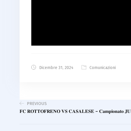
Dicembre 31, 2024
Comunicazioni
PREVIOUS
𝐅𝐂 𝐑𝐎𝐓𝐓𝐎𝐅𝐑𝐄𝐍𝐎 𝐕𝐒 𝐂𝐀𝐒𝐀𝐋𝐄𝐒𝐄 – 𝐂𝐚𝐦𝐩𝐢𝐨𝐧𝐚𝐭𝐨 𝐉