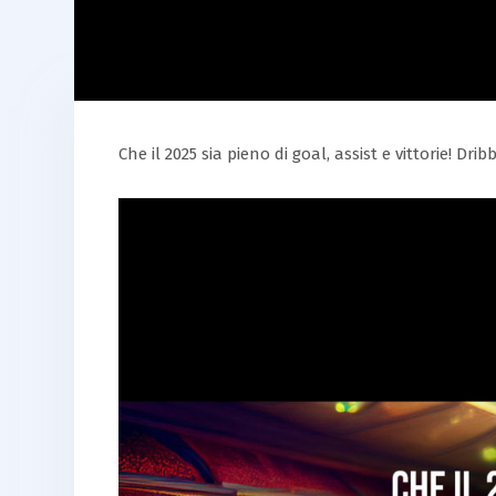
Che il 2025 sia pieno di goal, assist e vittorie! Dr