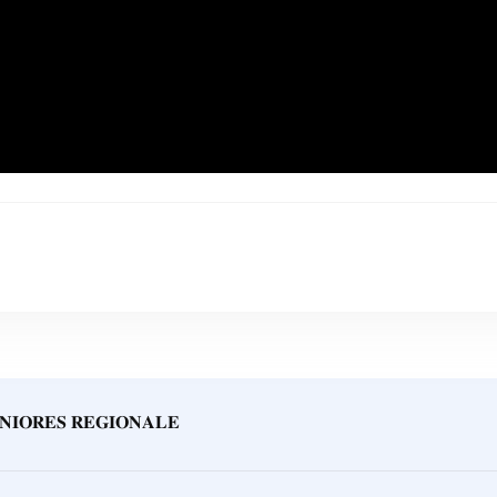
𝐍𝐈𝐎𝐑𝐄𝐒 𝐑𝐄𝐆𝐈𝐎𝐍𝐀𝐋𝐄