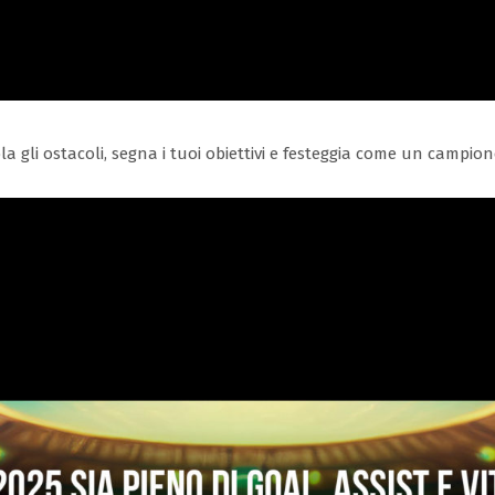
ibbla gli ostacoli, segna i tuoi obiettivi e festeggia come un campion