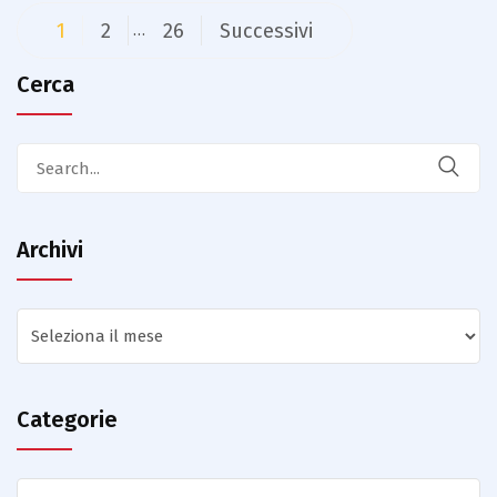
Paginazione
1
2
26
Successivi
…
degli
Cerca
articoli
Search
for:
Archivi
Archivi
Categorie
Categorie