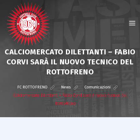
CALCIOMERCATO DILETTANTI – FABIO
CORVI SARÀ IL NUOVO TECNICO DEL
ROTTOFRENO
FC ROTTOFRENO
>
News
>
Comunicazioni
>
Calciomercato Dilettanti – Fabio Corvi sarà il nuovo tecnico del
Rottofreno