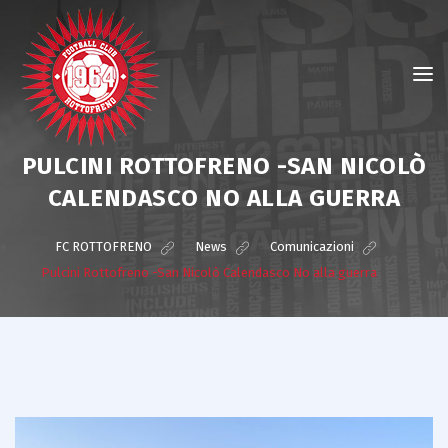
PULCINI ROTTOFRENO -SAN NICOLÒ
CALENDASCO NO ALLA GUERRA
FC ROTTOFRENO
>
News
>
Comunicazioni
>
Pulcini Rottofreno -San Nicolò Calendasco No alla guerra