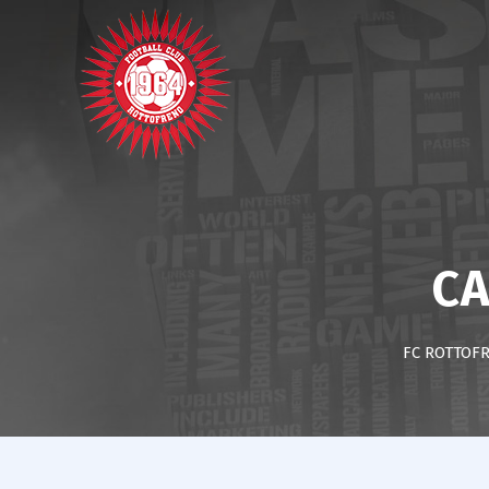
C
FC ROTTOF