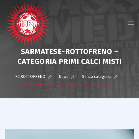
SARMATESE-ROTTOFRENO –
CATEGORIA PRIMI CALCI MISTI
FC ROTTOFRENO
>
News
>
Senza categoria
>
Sarmatese-Rottofreno – Categoria Primi Calci Misti