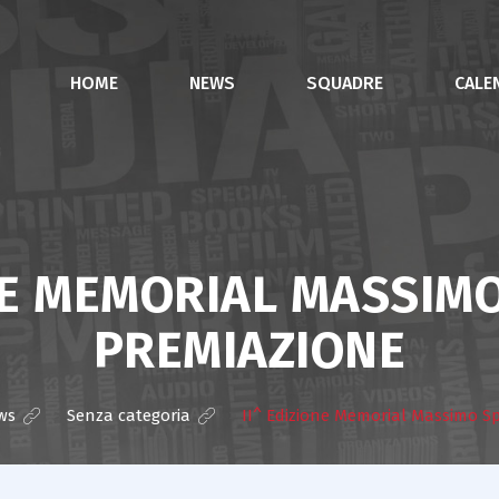
HOME
NEWS
SQUADRE
CALE
NE MEMORIAL MASSIM
PREMIAZIONE
ws
>
Senza categoria
>
II^ Edizione Memorial Massimo S