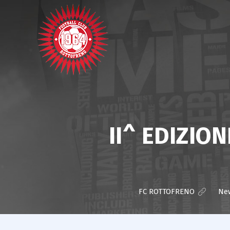
II^ EDIZIO
FC ROTTOFRENO
>
Ne