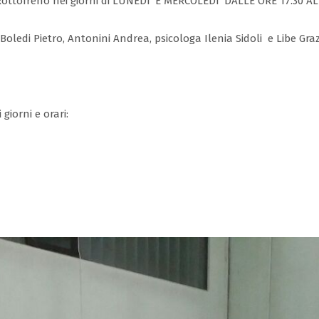
 Rottofreno nei giorni di LUNEDI’ E MERCOLEDI’ DALLE ORE 17.30 AL
o Boledi Pietro, Antonini Andrea, psicologa Ilenia Sidoli e Libe Gra
giorni e orari: