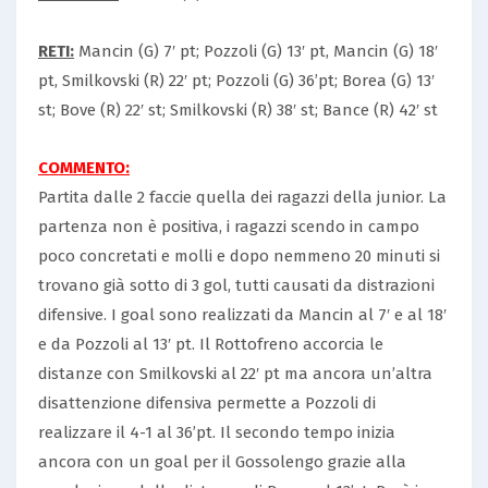
RETI:
Mancin (G) 7′ pt; Pozzoli (G) 13′ pt, Mancin (G) 18′
pt, Smilkovski (R) 22′ pt; Pozzoli (G) 36’pt; Borea (G) 13′
st; Bove (R) 22′ st; Smilkovski (R) 38′ st; Bance (R) 42′ st
COMMENTO:
Partita dalle 2 faccie quella dei ragazzi della junior. La
partenza non è positiva, i ragazzi scendo in campo
poco concretati e molli e dopo nemmeno 20 minuti si
trovano già sotto di 3 gol, tutti causati da distrazioni
difensive. I goal sono realizzati da Mancin al 7′ e al 18′
e da Pozzoli al 13′ pt. Il Rottofreno accorcia le
distanze con Smilkovski al 22′ pt ma ancora un’altra
disattenzione difensiva permette a Pozzoli di
realizzare il 4-1 al 36’pt. Il secondo tempo inizia
ancora con un goal per il Gossolengo grazie alla