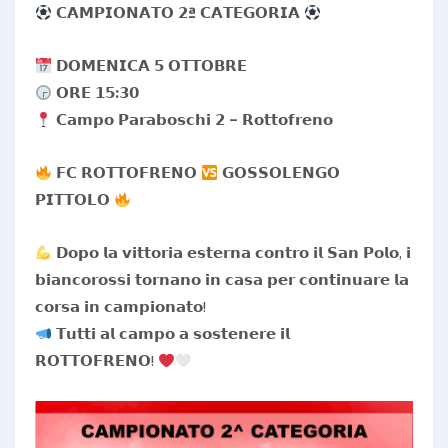
𝗖𝗔𝗠𝗣𝗜𝗢𝗡𝗔𝗧𝗢 𝟮ª 𝗖𝗔𝗧𝗘𝗚𝗢𝗥𝗜𝗔
𝗗𝗢𝗠𝗘𝗡𝗜𝗖𝗔 𝟱 𝗢𝗧𝗧𝗢𝗕𝗥𝗘
𝗢𝗥𝗘 𝟭𝟱:𝟯𝟬
𝗖𝗮𝗺𝗽𝗼 𝗣𝗮𝗿𝗮𝗯𝗼𝘀𝗰𝗵𝗶 𝟮 – 𝗥𝗼𝘁𝘁𝗼𝗳𝗿𝗲𝗻𝗼
𝗙𝗖 𝗥𝗢𝗧𝗧𝗢𝗙𝗥𝗘𝗡𝗢
𝗚𝗢𝗦𝗦𝗢𝗟𝗘𝗡𝗚𝗢
𝗣𝗜𝗧𝗧𝗢𝗟𝗢
𝗗𝗼𝗽𝗼 𝗹𝗮 𝘃𝗶𝘁𝘁𝗼𝗿𝗶𝗮 𝗲𝘀𝘁𝗲𝗿𝗻𝗮 𝗰𝗼𝗻𝘁𝗿𝗼 𝗶𝗹 𝗦𝗮𝗻 𝗣𝗼𝗹𝗼, 𝗶
𝗯𝗶𝗮𝗻𝗰𝗼𝗿𝗼𝘀𝘀𝗶 𝘁𝗼𝗿𝗻𝗮𝗻𝗼 𝗶𝗻 𝗰𝗮𝘀𝗮 𝗽𝗲𝗿 𝗰𝗼𝗻𝘁𝗶𝗻𝘂𝗮𝗿𝗲 𝗹𝗮
𝗰𝗼𝗿𝘀𝗮 𝗶𝗻 𝗰𝗮𝗺𝗽𝗶𝗼𝗻𝗮𝘁𝗼!
𝗧𝘂𝘁𝘁𝗶 𝗮𝗹 𝗰𝗮𝗺𝗽𝗼 𝗮 𝘀𝗼𝘀𝘁𝗲𝗻𝗲𝗿𝗲 𝗶𝗹
𝗥𝗢𝗧𝗧𝗢𝗙𝗥𝗘𝗡𝗢
!