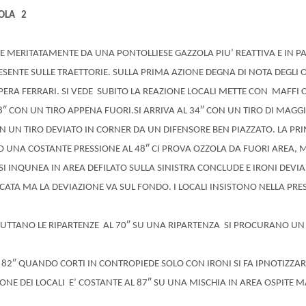
ZOLA 2
MERITATAMENTE DA UNA PONTOLLIESE GAZZOLA PIU’ REATTIVA E IN PAL
SENTE SULLE TRAETTORIE. SULLA PRIMA AZIONE DEGNA DI NOTA DEGLI 
SUPERA FERRARI. SI VEDE SUBITO LA REAZIONE LOCALI METTE CON MAFFI
28″ CON UN TIRO APPENA FUORI.
SI ARRIVA AL 34″ CON UN TIRO DI MAGGI
ON UN TIRO DEVIATO IN CORNER DA UN DIFENSORE BEN PIAZZATO. LA PRI
ANO UNA COSTANTE PRESSIONE AL 48″ CI PROVA OZZOLA DA FUORI AREA, M
SI INQUNEA IN AREA DEFILATO SULLA SINISTRA CONCLUDE E IRONI DEVIA
TA MA LA DEVIAZIONE VA SUL FONDO. I LOCALI INSISTONO NELLA PRESS
FRUTTANO LE RIPARTENZE AL 70″ SU UNA RIPARTENZA SI PROCURANO UN 
2″ QUANDO CORTI IN CONTROPIEDE SOLO CON IRONI SI FA IPNOTIZZARE
IONE DEI LOCALI E’ COSTANTE AL 87″ SU UNA MISCHIA IN AREA OSPITE M