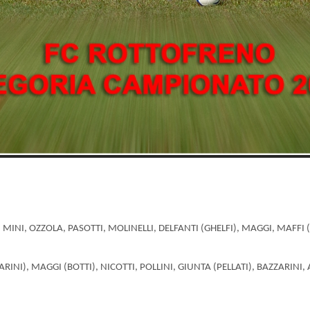
), MINI, OZZOLA, PASOTTI, MOLINELLI, DELFANTI (GHELFI), MAGGI, MAFF
RINI), MAGGI (BOTTI), NICOTTI, POLLINI, GIUNTA (PELLATI), BAZZARINI,