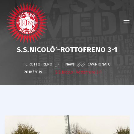
S.S.NICOLÒ’-ROTTOFRENO 3-1
FC ROTTOFRENO
>
News
>
CAMPIONATO
2018/2019
>
S.S.Nicolò’-Rottofreno 3-1