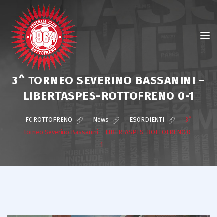
3^ TORNEO SEVERINO BASSANINI –
LIBERTASPES-ROTTOFRENO 0-1
FC ROTTOFRENO
>
News
>
ESORDIENTI
>
3^
torneo Severino Bassanini – LIBERTASPES-ROTTOFRENO 0-
1